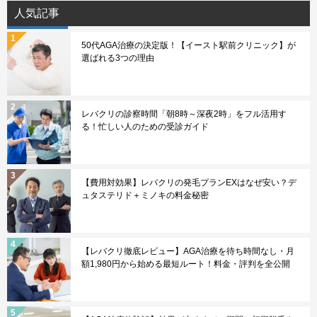
人気記事
50代AGA治療の決定版！【イースト駅前クリニック】が
選ばれる3つの理由
レバクリの診察時間「朝8時～深夜2時」をフル活用す
る！忙しい人のための受診ガイド
【費用対効果】レバクリの発毛プランEXはなぜ安い？デ
ュタステリド＋ミノキの料金秘密
【レバクリ徹底レビュー】AGA治療を待ち時間なし・月
額1,980円から始める最短ルート！料金・評判を全公開