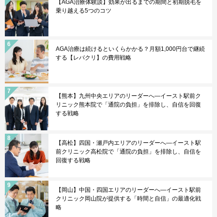
【AGA治療体験談】効果が出るまでの期間と初期脱毛を
乗り越える5つのコツ
AGA治療は続けるといくらかかる？月額1,000円台で継続
する【レバクリ】の費用戦略
【熊本】九州中央エリアのリーダーへ—イースト駅前ク
リニック熊本院で「通院の負担」を排除し、自信を回復
する戦略
【高松】四国・瀬戸内エリアのリーダーへ—イースト駅
前クリニック高松院で「通院の負担」を排除し、自信を
回復する戦略
【岡山】中国・四国エリアのリーダーへ—イースト駅前
クリニック岡山院が提供する「時間と自信」の最適化戦
略