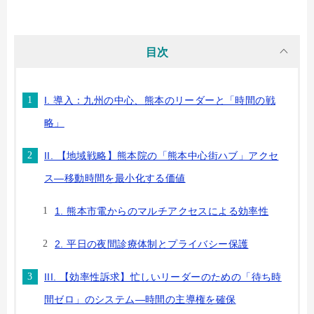
目次
I. 導入：九州の中心、熊本のリーダーと「時間の戦
略」
II. 【地域戦略】熊本院の「熊本中心街ハブ」アクセ
ス—移動時間を最小化する価値
1. 熊本市電からのマルチアクセスによる効率性
2. 平日の夜間診療体制とプライバシー保護
III. 【効率性訴求】忙しいリーダーのための「待ち時
間ゼロ」のシステム—時間の主導権を確保