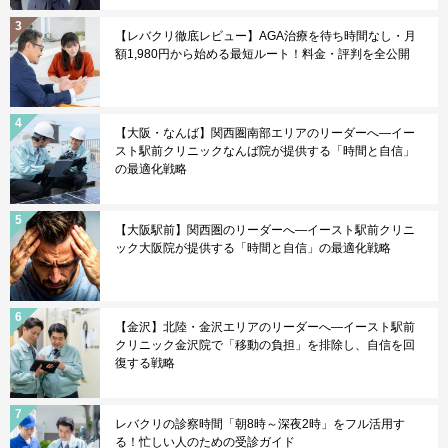
【レバクリ徹底レビュー】AGA治療を待ち時間なし・月
額1,980円から始める最短ルート！料金・評判を全公開
【大阪・なんば】関西圏南部エリアのリーダーへ—イー
スト駅前クリニックなんば院が提供する「時間と自信」
の最適化戦略
【大阪駅前】関西圏のリーダーへ—イースト駅前クリニ
ック大阪院が提供する「時間と自信」の最適化戦略
【金沢】北陸・金沢エリアのリーダーへ—イースト駅前
クリニック金沢院で「移動の負担」を排除し、自信を回
復する戦略
レバクリの診察時間「朝8時～深夜2時」をフル活用す
る！忙しい人のための受診ガイド