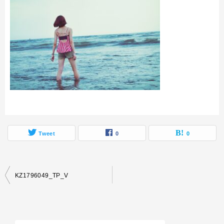
Tweet
0
0
投
KZ1796049_TP_V
稿
ナ
ビ