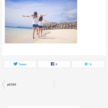
Tweet
0
0
投
p6596
稿
ナ
ビ