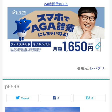
24時間予約OK
引用元:
レバクリ
p6596
Tweet
0
0