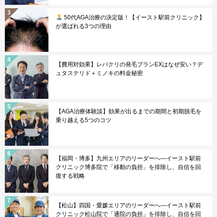
50代AGA治療の決定版！【イースト駅前クリニック】
が選ばれる3つの理由
【費用対効果】レバクリの発毛プランEXはなぜ安い？デ
ュタステリド＋ミノキの料金秘密
【AGA治療体験談】効果が出るまでの期間と初期脱毛を
乗り越える5つのコツ
【福岡・博多】九州エリアのリーダーへ—イースト駅前
クリニック博多院で「移動の負担」を排除し、自信を回
復する戦略
【松山】四国・愛媛エリアのリーダーへ—イースト駅前
クリニック松山院で「通院の負担」を排除し、自信を回