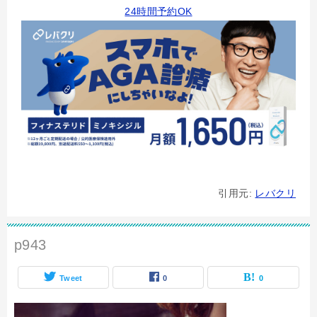
24時間予約OK
引用元:
レバクリ
p943
Tweet
0
0