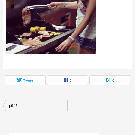
Tweet
0
0
投
p943
稿
ナ
ビ