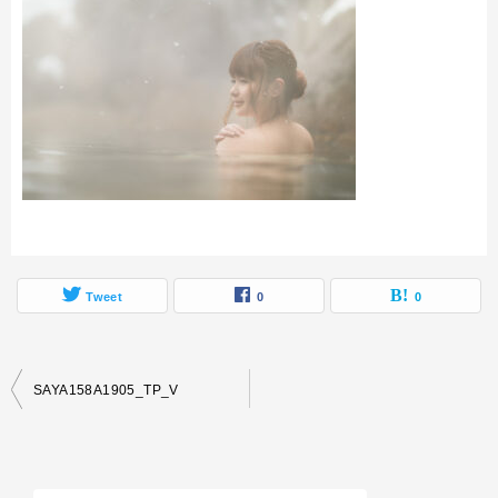
Tweet
0
0
投
SAYA158A1905_TP_V
稿
ナ
ビ